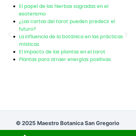
El papel de las hierbas sagradas en el
esoterismo
Absolutamente. Abordamos situaciones
¿Las cartas del tarot pueden predecir el
familiares delicadas con protocolos discretos y
futuro?
efectivos, empleando desde limpiezas de hogar
La influencia de la botánica en las prácticas
hasta rituales de armonía, siempre respetando
místicas
la privacidad de todos los involucrados.
El impacto de las plantas en el tarot
¿Qué cuidados se necesitan
Plantas para atraer energías positivas
después de un ritual
importante?
Se recomienda descanso, hidratación y evitar
situaciones estresantes por unos días.
Mantener el espacio personal limpio y usar
© 2025 Maestro Botanica San Gregorio
protección ligera, como un poco de salvia o