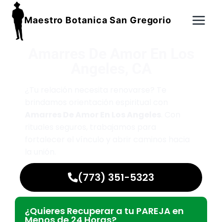
Maestro Botanica San Gregorio
Amarres De Amor En Los
Angeles, CA
¿Tu relación necesita renovarse? Te
brindamos orientación espiritual con
Amarres De Amor En Los Angeles
. Con
rituales seguros, trabajamos para
fortalecer el vínculo y abrir caminos hacia
la unión.
(773) 351-5323
¿Quieres Recuperar a tu PAREJA en
Menos de 24 Horas?