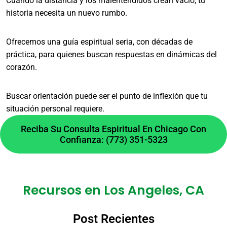
Cuando la distancia y los malentendidos crean vacío, tu
rituales y polvos especializados. La selección
historia necesita un nuevo rumbo.
se hace de manera personalizada para cada
trabajo o ceremonia.
Ofrecemos una guía espiritual seria, con décadas de
¿Es ético realizar un amarre
práctica, para quienes buscan respuestas en dinámicas del
por venganza?
corazón.
Buscar orientación puede ser el punto de inflexión que tu
No, la ética espiritual prohíbe usar estos
situación personal requiere.
conocimientos para causar daño o manipular la
Reciba Su Consulta Espiritual En Chicago Con
libre voluntad con malas intenciones. Nuestra
Confianza: (773) 351-5323
práctica se enfoca en el amor genuino, la
reconciliación y el bien mayor.
¿Atienden casos complejos
Recursos en Los Angeles, CA
de familia en Los Angeles,
CA?
Post Recientes