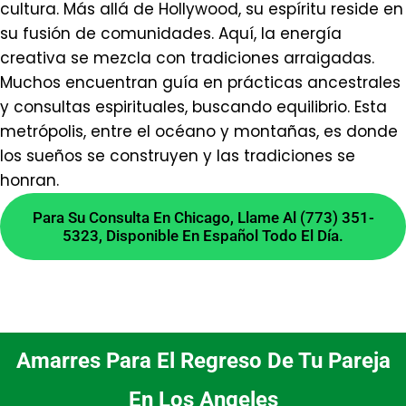
cultura. Más allá de Hollywood, su espíritu reside en
¿Cuánto tarda una consulta
su fusión de comunidades. Aquí, la energía
espiritual en Los Angeles?
creativa se mezcla con tradiciones arraigadas.
Muchos encuentran guía en prácticas ancestrales
y consultas espirituales, buscando equilibrio. Esta
La duración varía según la complejidad. Una
metrópolis, entre el océano y montañas, es donde
consulta inicial típica puede tomar entre 30 y
los sueños se construyen y las tradiciones se
60 minutos. Esto nos permite realizar un
honran.
diagnóstico completo y conversar sobre las
opciones más adecuadas para tu situación.
Para Su Consulta En Chicago, Llame Al (773) 351-
5323, Disponible En Español Todo El Día.
¿Cómo elijo un amuleto
para protección personal?
La elección depende de tu intuición y
Amarres Para El Regreso De Tu Pareja
necesidad específica. Te guiamos para
seleccionar entre opciones como herraduras,
En Los Angeles