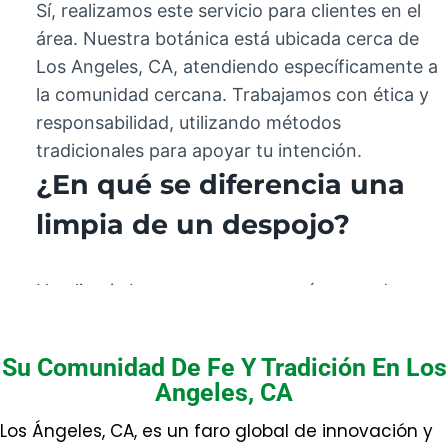
Sí, realizamos este servicio para clientes en el
área. Nuestra botánica está ubicada cerca de
Los Angeles, CA, atendiendo específicamente a
la comunidad cercana. Trabajamos con ética y
responsabilidad, utilizando métodos
tradicionales para apoyar tu intención.
¿En qué se diferencia una
limpia de un despojo?
Una limpia busca remover energías pesadas
recientes, mientras un despojo es un ritual más
profundo para cortar ataduras y maldiciones
Su Comunidad De Fe Y Tradición En Los
arraigadas. Ambos son importantes, pero se
Angeles, CA
aplican según la necesidad específica de la
Los Ángeles, CA, es un faro global de innovación y
persona.