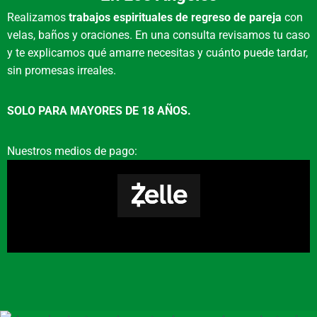
ojos turcos o azabaches, considerando qué
Realizamos
trabajos espirituales de regreso de pareja
con
energía buscas atraer o bloquear en tu vida
velas, baños y oraciones. En una consulta revisamos tu caso
diaria.
y te explicamos qué amarre necesitas y cuánto puede tardar,
¿Realizan trabajos urgentes
sin promesas irreales.
para Los Angeles, CA?
SOLO PARA MAYORES DE 18 AÑOS.
Entendemos las emergencias espirituales.
Nuestros medios de pago:
Aunque cada caso requiere su tiempo sagrado,
priorizamos la atención para situaciones
críticas de clientes en nuestra área de
cobertura, buscando siempre el bienestar
inmediato.
¿Qué señales indican un
posible bloqueo