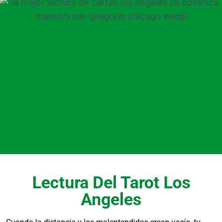
energético?
Fatiga persistente sin causa médica, mala
racha constante en todos los ámbitos y
sensación de estancamiento son indicadores
comunes. Una evaluación espiritual puede
ayudar a identificar y abordar el origen de
estos bloqueos.
¿Los rituales incluyen
materiales específicos en
Los Angeles?
Lectura Del Tarot Los
Angeles
Sí, utilizamos elementos de alta calidad como
velones consagrados, hierbas selectas, aceites