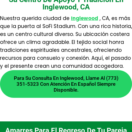
completamente diferentes.
Inglewood, CA
¿Ofrecen consultas privadas
Nuestra querida ciudad de
Inglewood
, CA, es más
cerca de Inglewood?
que la puerta al SoFi Stadium. Con una rica historia,
es un centro cultural diverso. Su ubicación costera
ofrece un clima agradable. El tejido social honra
Sí, realizamos consultas personales y
tradiciones espirituales ancestrales, ofreciendo
confidenciales. Nuestra botánica está ubicada
recursos para consuelo y conexión. Aquí, el pasado
cerca de Inglewood, CA, y atendemos con
y el presente crean una comunidad acogedora.
dedicación a la comunidad espiritual del área
circundante.
Para Su Consulta En Inglewood, Llame Al (773)
351-5323 Con Atención En Español Siempre
¿Cómo elijo un amuleto
Disponible.
personal adecuado?
La elección depende de tu intención y energía
personal. Te guiamos para seleccionar entre
Amarres Para El Regreso De Tu Pareja