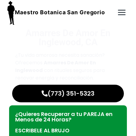
Maestro Botanica San Gregorio
Amarres De Amor En
Inglewood, CA
¿Tu vida amorosa necesita sanación?
Ofrecemos
Amarres De Amor En
Inglewood
con rituales seguros para
renovar energía y reconciliación.
(773) 351-5323
¿Quieres Recuperar a tu PAREJA en
Menos de 24 Horas?
ESCRIBELE AL BRUJO