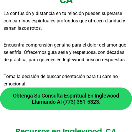
La confusión y distancia en tu relación pueden superarse
Atendemos situaciones que requieren prontitud
con caminos espirituales profundos que ofrecen claridad y
con la seriedad que merecen. Comunícate para
sanan lazos rotos.
una valoración inmediata y definir el camino
espiritual más adecuado para tu caso.
Encuentra comprensión genuina para el dolor del amor que
¿Qué esperar de una
se enfría. Ofrecemos guía seria y respetuosa, con décadas
de práctica, para quienes en Inglewood buscan respuestas.
primera consulta espiritual?
Toma la decisión de buscar orientación para tu camino
emocional.
Espera un espacio de escucha y análisis
honesto. Evaluamos tu situación, explicamos
Obtenga Su Consulta Espiritual En Inglewood
posibles caminos y aclaramos todas tus dudas,
Llamando Al (773) 351-5323.
sin presiones y con total confidencialidad.
¿Realizan seguimiento
después de un trabajo?
Recursos en Inglewood, CA