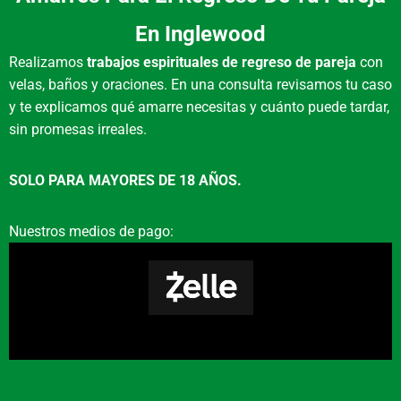
opciones como herraduras, ojos turcos o
azabaches, consagrándolo para tu protección
En Inglewood
específica.
Realizamos
trabajos espirituales de regreso de pareja
con
¿Puedo conseguir Amarres
velas, baños y oraciones. En una consulta revisamos tu caso
y te explicamos qué amarre necesitas y cuánto puede tardar,
De Amor En Inglewood?
sin promesas irreales.
Sí, ofrecemos orientación y trabajos
SOLO PARA MAYORES DE 18 AÑOS.
espirituales especializados para el amor. Es un
proceso que requiere evaluación seria y puede
Nuestros medios de pago:
incluir el uso de elementos como polvos
esotéricos o figuras consagradas.
¿Qué materiales usan en
sus rituales?