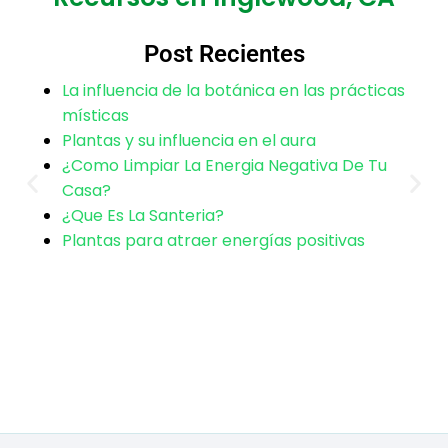
Post Recientes
Sí, el acompañamiento es crucial. Ofrecemos
orientación post-ritual sobre cuidados, uso de
La influencia de la botánica en las prácticas
místicas
elementos como sales o incienso, y cómo
Plantas y su influencia en el aura
interpretar el desarrollo natural del proceso.
¿Como Limpiar La Energia Negativa De Tu
Casa?
¿Que Es La Santeria?
Plantas para atraer energías positivas