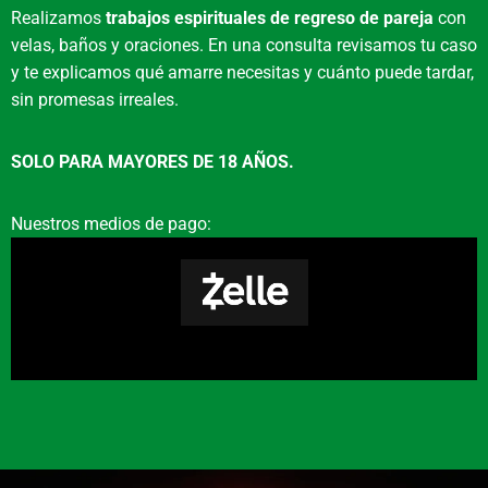
Realizamos
trabajos espirituales de regreso de pareja
con
En La Puente?
velas, baños y oraciones. En una consulta revisamos tu caso
y te explicamos qué amarre necesitas y cuánto puede tardar,
sin promesas irreales.
Sí, ofrecemos consultas y guía para estos
rituales en el área de La Puente. El proceso es
SOLO PARA MAYORES DE 18 AÑOS.
personalizado, ético y requiere una evaluación
previa de la situación.
Nuestros medios de pago:
¿Qué productos usan para
limpiezas energéticas?
Utilizamos una combinación de elementos
como velones de despojo, hierbas como ruda y
romero, sales rituales y carbones para incienso,
según la necesidad específica.
¿Cómo mantengo la