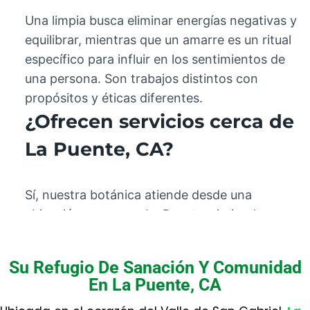
Una limpia busca eliminar energías negativas y
equilibrar, mientras que un amarre es un ritual
específico para influir en los sentimientos de
una persona. Son trabajos distintos con
propósitos y éticas diferentes.
¿Ofrecen servicios cerca de
La Puente, CA?
Sí, nuestra botánica atiende desde una
ubicación cercana a La Puente, sirviendo a
clientes del área circundante. No estamos
dentro de los límites de la ciudad.
Su Refugio De Sanación Y Comunidad
¿Cómo preparo mi espacio
En La Puente, CA
para un ritual?