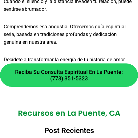
Cuando el silencio y la distancia invaden tu relación, puede
y un análisis profundo de cada caso.
sentirse abrumador.
¿Es confidencial el trabajo
Comprendemos esa angustia. Ofrecemos guía espiritual
en el área de La Puente?
seria, basada en tradiciones profundas y dedicación
genuina en nuestra área.
La confidencialidad es total. Todas las
consultas y trabajos realizados para clientes de
Decídete a transformar la energía de tu historia de amor.
La Puente y alrededores se manejan con
Reciba Su Consulta Espiritual En La Puente:
absoluta discreción y profesionalismo.
(773) 351-5323
¿Qué no debe esperar de
un servicio espiritual en La
Puente?
Recursos en La Puente, CA
Post Recientes
No prometemos soluciones mágicas ni