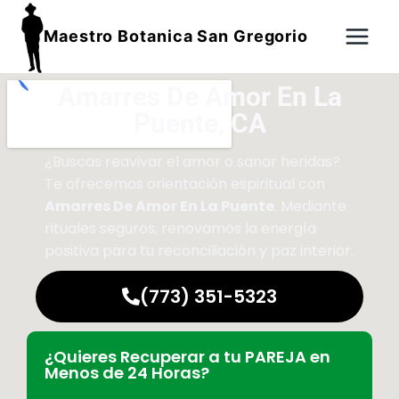
Maestro Botanica San Gregorio
Amarres De Amor En La
Puente, CA
¿Buscas reavivar el amor o sanar heridas?
Te ofrecemos orientación espiritual con
Amarres De Amor En La Puente
. Mediante
rituales seguros, renovamos la energía
positiva para tu reconciliación y paz interior.
(773) 351-5323
¿Quieres Recuperar a tu PAREJA en
Menos de 24 Horas?