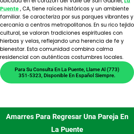
Ubicada en el corazón del Valle de San Gabriel,
La
Puente
, CA, tiene raíces históricas y un ambiente
familiar. Se caracteriza por sus parques vibrantes y
Limpia el área físicamente, ventila y enfoca tu
cercanía a centros metropolitanos. En su rico tejido
intención. Puedes usar elementos como palo
cultural, se valoran tradiciones espirituales con
santo o incienso de mirra para purificar el
hierbas y velas, reflejando una herencia de fe y
ambiente antes de comenzar.
bienestar. Esta comunidad combina calma
¿Cuál es el tiempo de un
residencial con auténticas costumbres locales.
trabajo espiritual en La
Para Su Consulta En La Puente, Llame Al (773)
Puente?
351-5323, Disponible En Español Siempre.
Los tiempos varían según la complejidad y la
situación personal. Tras una consulta, se
explica un marco realista, evitando promesas
Amarres Para Regresar Una Pareja En
de resultados instantáneos.
La Puente
¿Realizan Amarres De Amor