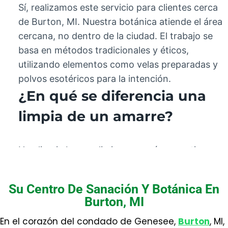
Sí, realizamos este servicio para clientes cerca
de Burton, MI. Nuestra botánica atiende el área
cercana, no dentro de la ciudad. El trabajo se
basa en métodos tradicionales y éticos,
utilizando elementos como velas preparadas y
polvos esotéricos para la intención.
¿En qué se diferencia una
limpia de un amarre?
Una limpia busca eliminar energías negativas,
mientras que un amarre es un trabajo de
conexión emocional. Son prácticas distintas en
Su Centro De Sanación Y Botánica En
propósito, metodología y consideraciones
Burton, MI
éticas, requiriendo una evaluación
En el corazón del condado de Genesee,
Burton
, MI,
personalizada.