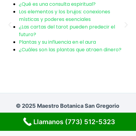
¿Qué es una consulta espiritual?
Los productos como velones, inciensos y
Los elementos y los brujos: conexiones
hierbas tienen una vida útil óptima. Le
místicas y poderes esenciales
asesoramos sobre su almacenamiento y uso
¿Las cartas del tarot pueden predecir el
adecuado durante su visita para asegurar su
futuro?
potencia en sus prácticas personales.
Plantas y su influencia en el aura
¿Puedo conseguir figuras
¿Cuáles son las plantas que atraen dinero?
de santos en Burton, MI?
Clientes de Burton y alrededores encuentran
en nuestra botánica una variedad de figuras de
santos y orishas para devoción personal. Cada
© 2025 Maestro Botanica San Gregorio
pieza está seleccionada para apoyar su camino
espiritual y conexión.
Llamanos (773) 512-5323