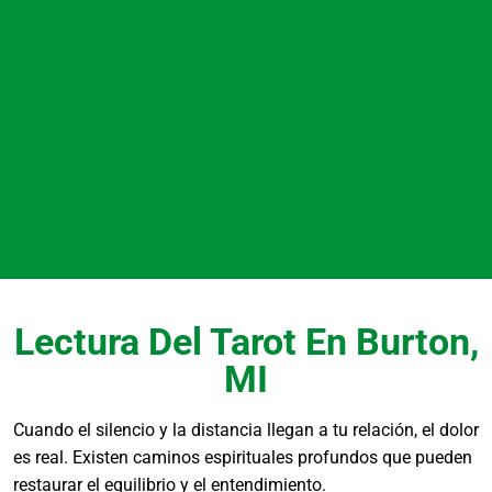
Nuestra prioridad es la seguridad espiritual y
física. Utilizamos únicamente materiales de
calidad, como palo santo y sales rituales, y
seguimos protocolos que respetan los límites
éticos de cada práctica para el bienestar del
cliente.
¿Atienden casos de
bloqueo energético en
Burton?
Lectura Del Tarot En Burton,
MI
Sí, ayudamos a personas del área de Burton,
MI, a identificar y superar bloqueos. El proceso
Cuando el silencio y la distancia llegan a tu relación, el dolor
puede incluir limpiezas con ruda, baños de
es real. Existen caminos espirituales profundos que pueden
florecimiento y orientación personal para
restaurar el equilibrio y el entendimiento.