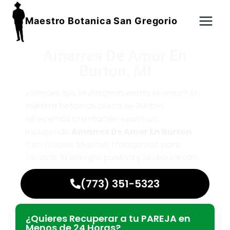
Maestro Botanica San Gregorio
Amarres De Amor En
Burton, MI
¿Sientes que la distancia enfria el amor? En
nuestra botánica cerca de Burton,
ofrecemos orientación espiritual,
incluyendo
Amarres De Amor En Burton
.
Con rituales seguros, trabajamos para
renovar la energía positiva y la reconexión.
(773) 351-5323
¿Quieres Recuperar a tu PAREJA en
Menos de 24 Horas?