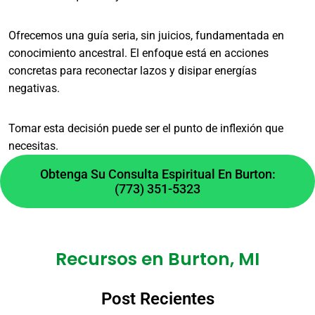
restaurar el flujo natural de energía.
¿Qué no se debe esperar de
Ofrecemos una guía seria, sin juicios, fundamentada en
conocimiento ancestral. El enfoque está en acciones
un trabajo espiritual?
concretas para reconectar lazos y disipar energías
negativas.
No prometemos resultados mágicos
instantáneos ni control absoluto sobre la
Tomar esta decisión puede ser el punto de inflexión que
voluntad ajena. La efectividad depende de
necesitas.
múltiples factores, y nuestro enfoque es guiar
Obtenga Su Consulta Espiritual En Burton:
un proceso respetuoso y realista para el
(773) 351-5323
crecimiento personal.
¿Los productos rituales
tienen fecha de
Recursos en Burton, MI
vencimiento?
Post Recientes