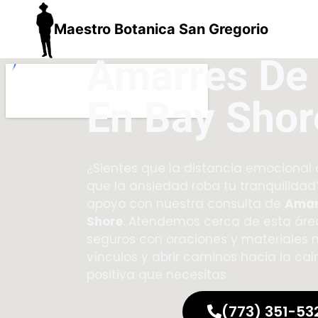
Maestro Botanica San Gregorio
Amarres De
En Bay Shor
¿Sientes que la distancia emocional 
que la ansiedad roba tu tranquilidad
apoyo con nuestra consulta de
Amar
Shore
. Atendemos cerca de esta área
seguros con oraciones y materiales 
vínculos y abrir caminos hacia la ca
positiva que necesitas.
(773) 351-53