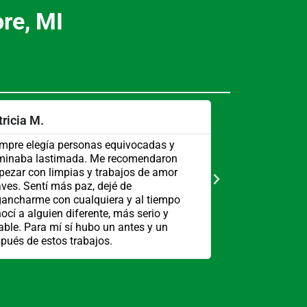
re, MI
ricia M.
Carlos G.
mpre elegía personas equivocadas y
Mi relación esta
minaba lastimada. Me recomendaron
amigos metidos 
ezar con limpias y trabajos de amor
juntos. Me sugir
ves. Sentí más paz, dejé de
relación y un d
ancharme con cualquiera y al tiempo
pareja se calm
ocí a alguien diferente, más serio y
casa y a tratarm
able. Para mí sí hubo un antes y un
siente mucho má
pués de estos trabajos.