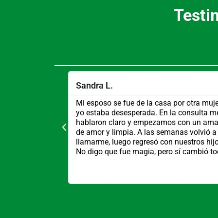
Testi
Sandra L.
ría conmigo. En
Mi esposo se fue de la casa por otra muje
 adornos, me
yo estaba desesperada. En la consulta m
r y qué no.
hablaron claro y empezamos con un ama
ia. Al mes
de amor y limpia. A las semanas volvió a
e dio la
llamarme, luego regresó con nuestros hijo
ra estamos
No digo que fue magia, pero sí cambió to
con más