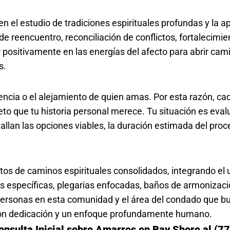
 el estudio de tradiciones espirituales profundas y la ap
e reencuentro, reconciliación de conflictos, fortalecimie
ir positivamente en las energías del afecto para abrir cam
s.
erencia o el alejamiento de quien amas. Por esta razón, c
eto que tu historia personal merece. Tu situación es eval
tallan las opciones viables, la duración estimada del pro
tos de caminos espirituales consolidados, integrando el
es específicas, plegarias enfocadas, baños de armonizaci
rsonas en esta comunidad y el área del condado que bus
con dedicación y un enfoque profundamente humano.
onsulta Inicial sobre Amarres en Bay Shore al (7