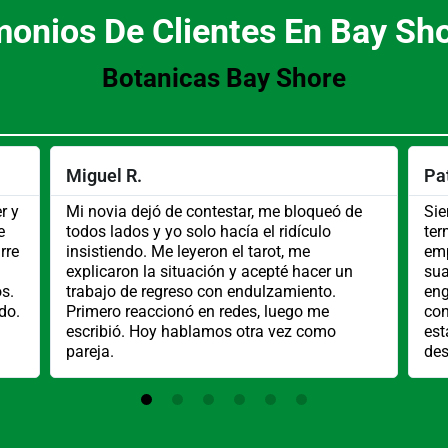
monios De Clientes En Bay Sho
Botanicas Bay Shore
Miguel R.
Pat
r y
Mi novia dejó de contestar, me bloqueó de
Sie
e
todos lados y yo solo hacía el ridículo
ter
rre
insistiendo. Me leyeron el tarot, me
emp
explicaron la situación y acepté hacer un
sua
s.
trabajo de regreso con endulzamiento.
eng
do.
Primero reaccionó en redes, luego me
con
escribió. Hoy hablamos otra vez como
est
pareja.
des