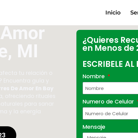
Inicio
Se
 Amor
¿Quieres Rec
e, MI
en Menos de 
ESCRIBELE AL
afecta tu relación o
Nombre
? Encuentra guía y
res De Amor En Bay
, ofreciendo rituales
Numero de Celular
naturales para sanar
lma y la energía
Mensaje
23