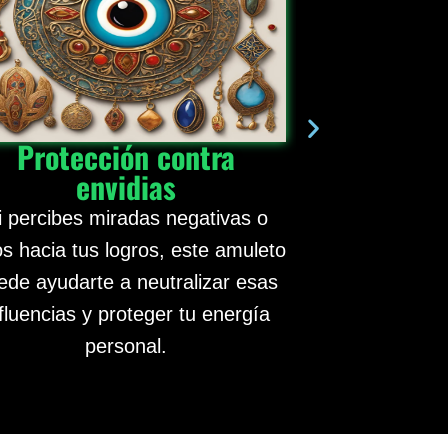
Protección contra
Amuleto p
envidias
Puede ayudar a
i percibes miradas negativas o
en el ámbito
os hacia tus logros, este amuleto
entorno m
ede ayudarte a neutralizar esas
personaliza s
fluencias y proteger tu energía
para enf
personal.
pro