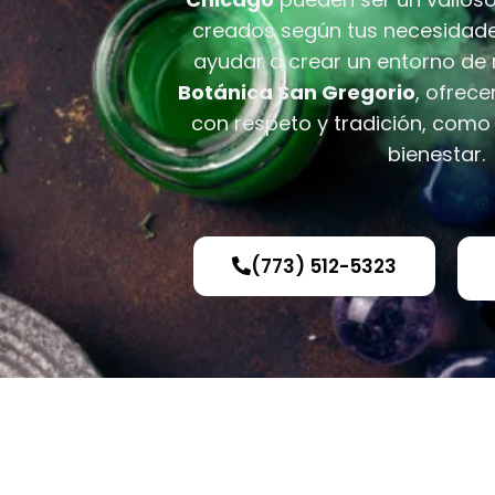
creados según tus necesidad
ayudar a crear un entorno de
Botánica San Gregorio
, ofrec
con respeto y tradición, como
bienestar.
(773) 512-5323