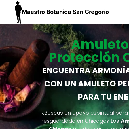
Maestro Botanica San Gregorio
Amuleto
Protección 
ENCUENTRA ARMONÍA
CON UN AMULETO PE
PARA TU ENE
¿Buscas un apoyo espiritual para
resguardado en Chicago? Los
Am
Chicago
pueden ser un valio