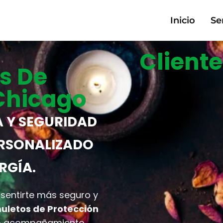
Inicio
Se
Cliente
s De
Chicago
 Y SEGURIDAD
RSONALIZADO
RGÍA.
 sentirte más seguro y
uletos de Protección
so acompañamiento,