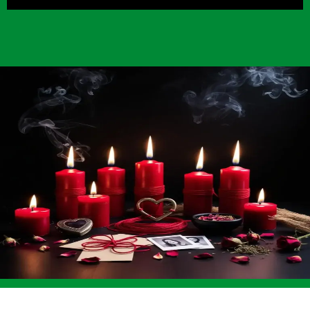
seleccionan y preparan específicamente para
potenciar la intención de cada trabajo
personalizado.
¿Cuáles son las señales de
un bloqueo energético?
Incluyen cansancio persistente sin causa
médica, mala racha continua en varios
aspectos de la vida y una sensación de
estancamiento. Identificar estos patrones es el
primer paso para una limpieza profunda y
efectiva.
¿Realizan trabajos urgentes
para clientes de Vacaville?