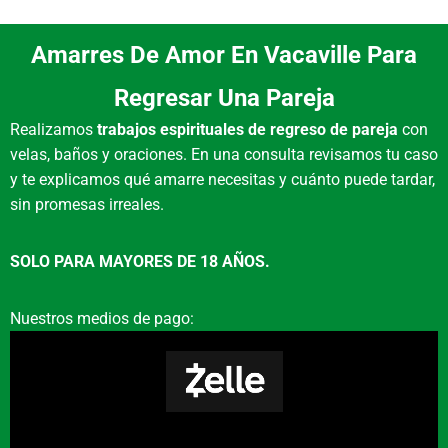
Vacaville?
Amarres De Amor En Vacaville Para
Atendemos desde un lugar cercano a Vacaville,
Regresar Una Pareja
CA, ofreciendo consultas privadas para
Realizamos
trabajos espirituales de regreso de pareja
con
residentes del área. Nuestro proceso comienza
velas, baños y oraciones. En una consulta revisamos tu caso
con una evaluación honesta de tu situación
y te explicamos qué amarre necesitas y cuánto puede tardar,
para determinar el camino espiritual más
sin promesas irreales.
apropiado.
¿Qué productos usan en
SOLO PARA MAYORES DE 18 AÑOS.
sus rituales en Vacaville?
Nuestros medios de pago:
Utilizamos materiales de calidad como velones
de despojo, hierbas como ruda y romero,
aceites rituales y copal. Estos elementos se