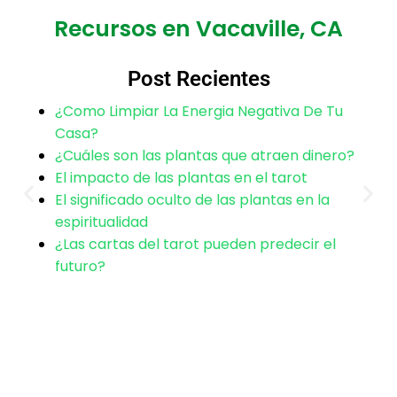
¿Qué debo esperar después
Recursos en Vacaville, CA
de una limpieza en
Post Recientes
Vacaville?
¿Como Limpiar La Energia Negativa De Tu
Casa?
Tras una limpieza cerca de Vacaville, es común
¿Cuáles son las plantas que atraen dinero?
sentir ligereza y claridad mental. Te
El impacto de las plantas en el tarot
proporcionamos indicaciones para mantener
El significado oculto de las plantas en la
esa energía positiva, que pueden incluir el uso
espiritualidad
de incienso de mirra o baños de florecimiento
¿Las cartas del tarot pueden predecir el
futuro?
en casa.
¿Cómo mantienen la
privacidad en Vacaville, CA?
Tu privacidad es primordial. Todas las