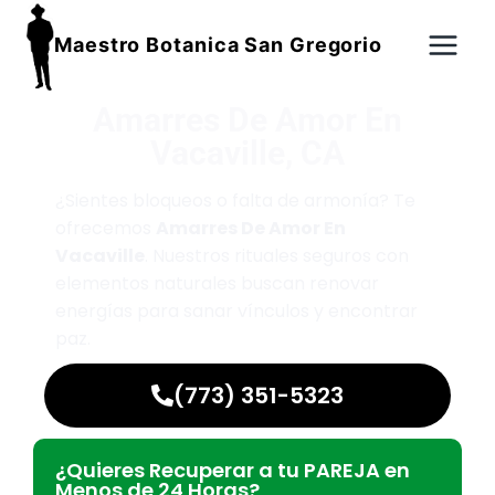
Maestro Botanica San Gregorio
Amarres De Amor En
Vacaville, CA
¿Sientes bloqueos o falta de armonía? Te
ofrecemos
Amarres De Amor En
Vacaville
. Nuestros rituales seguros con
elementos naturales buscan renovar
energías para sanar vínculos y encontrar
paz.
(773) 351-5323
¿Quieres Recuperar a tu PAREJA en
Menos de 24 Horas?