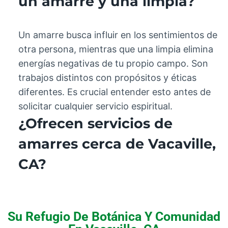
un amarre y una limpia?
Un amarre busca influir en los sentimientos de
otra persona, mientras que una limpia elimina
energías negativas de tu propio campo. Son
trabajos distintos con propósitos y éticas
diferentes. Es crucial entender esto antes de
solicitar cualquier servicio espiritual.
¿Ofrecen servicios de
amarres cerca de Vacaville,
CA?
Sí, atendemos a clientes de la zona cercana a
Vacaville. Nuestra consultoría para Amarres De
Su Refugio De Botánica Y Comunidad
Amor En Vacaville se realiza con un enfoque