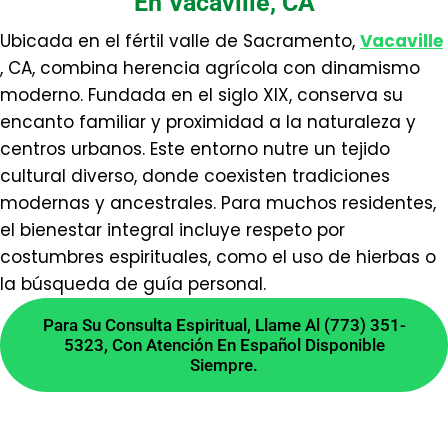
En Vacaville, CA
ético y personalizado, siempre respetando el
Ubicada en el fértil valle de Sacramento,
Vacaville
libre albedrío y buscando el bien mayor de
, CA, combina herencia agrícola con dinamismo
todos los involucrados.
moderno. Fundada en el siglo XIX, conserva su
¿Cómo elijo un amuleto
encanto familiar y proximidad a la naturaleza y
centros urbanos. Este entorno nutre un tejido
para protección personal?
cultural diverso, donde coexisten tradiciones
modernas y ancestrales. Para muchos residentes,
La elección depende de tu intuición y
el bienestar integral incluye respeto por
necesidad específica. Te guiamos para
costumbres espirituales, como el uso de hierbas o
seleccionar entre opciones como herraduras,
la búsqueda de guía personal.
ojos turcos o azabaches, considerando qué
Para Su Consulta Espiritual, Llame Al (773) 351-
energía necesitas atraer o bloquear en tu vida
5323, Con Atención En Español Disponible
diaria.
Siempre.
¿Puedo agendar una
consulta espiritual en