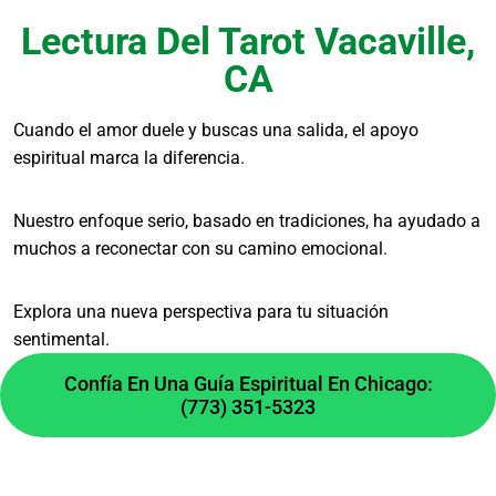
Lectura Del Tarot Vacaville,
Para situaciones urgentes cerca de Vacaville,
CA
priorizamos la consulta inicial. La prontitud del
trabajo ritual depende de la complejidad del
Cuando el amor duele y buscas una salida, el apoyo
caso y de la preparación necesaria de
espiritual marca la diferencia.
materiales como sales rituales o talismanes.
¿Es seguro realizar un ritual
Nuestro enfoque serio, basado en tradiciones, ha ayudado a
de amor uno mismo?
muchos a reconectar con su camino emocional.
Explora una nueva perspectiva para tu situación
Sin la guía adecuada, puede ser riesgoso.
sentimental.
Algunas prácticas mal dirigidas pueden generar
dependencia o resultados contrarios. La
Confía En Una Guía Espiritual En Chicago:
(773) 351-5323
orientación experta asegura que el trabajo se
enfoque en armonizar energías, no en forzar
voluntades.