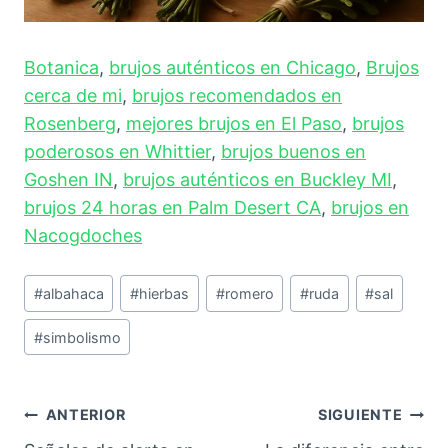
Botanica
,
brujos auténticos en Chicago
,
Brujos
cerca de mi
,
brujos recomendados en
Rosenberg
,
mejores brujos en El Paso
,
brujos
poderosos en Whittier
,
brujos buenos en
Goshen IN
,
brujos auténticos en Buckley MI
,
brujos 24 horas en Palm Desert CA
,
brujos en
Nacogdoches
#
albahaca
#
hierbas
#
romero
#
ruda
#
sal
#
simbolismo
ANTERIOR
SIGUIENTE