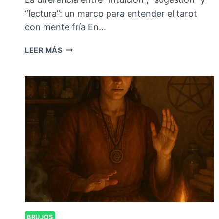
“lectura”: un marco para entender el tarot
con mente fría En…
LEER MÁS
BRUJOS