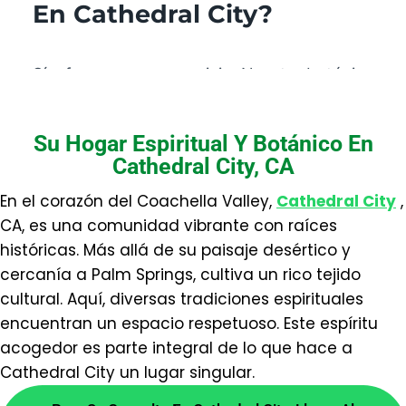
En Cathedral City?
Sí, ofrecemos ese servicio. Nuestra botánica
está cerca de Cathedral City, CA, y atendemos
a toda el área cercana. Trabajamos con ética,
Su Hogar Espiritual Y Botánico En
enfocándonos en abrir caminos y reconectar
Cathedral City, CA
energías de forma responsable.
En el corazón del Coachella Valley,
Cathedral City
,
¿Cómo elijo un amuleto
CA, es una comunidad vibrante con raíces
para mí?
históricas. Más allá de su paisaje desértico y
cercanía a Palm Springs, cultiva un rico tejido
cultural. Aquí, diversas tradiciones espirituales
La elección depende de tu intención y energía
encuentran un espacio respetuoso. Este espíritu
personal. Te guiamos para seleccionar entre
acogedor es parte integral de lo que hace a
opciones como herraduras, ojos turcos o
Cathedral City un lugar singular.
azabaches, consagrándolo para que sea un
apoyo en tu camino espiritual diario.