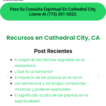
abundancia cerca de
Para Su Consulta Espiritual En Cathedral City,
Llame Al (773) 351-5323.
Cathedral City, CA?
Sí, para la comunidad cercana a Cathedral City,
Recursos en Cathedral City, CA
realizamos rituales personalizados para atraer
prosperidad. Utilizamos métodos como
Post Recientes
velones, baños de florecimiento y talismanes
consagrados, siempre dentro de un marco
El papel de las hierbas sagradas en el
ético.
esoterismo
¿Qué no debe hacer un
¿Que Es La Santeria?
El impacto de las plantas en el tarot
ritual de amor?
Los elementos y los brujos: conexiones
místicas y poderes esenciales
El significado oculto de las plantas en la
Nunca debe buscar controlar o dañar la
espiritualidad
voluntad de otra persona. Un trabajo ético se