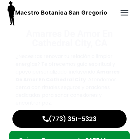
Maestro Botanica San Gregorio
Amarres De Amor En
Cathedral City, CA
¿Necesitas renovar tu relación o limpiar
energías? Te ofrecemos guía espiritual y
apoyo personalizado, incluyendo
Amarres
De Amor En Cathedral City
. Atendemos
cerca con rituales seguros y oraciones
dedicadas para sanar conexiones y
encontrar paz.
(773) 351-5323