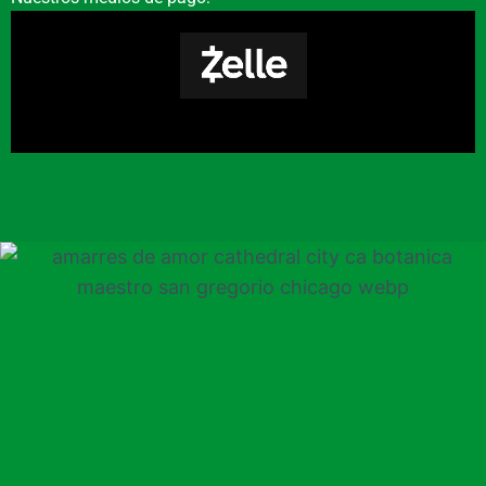
que busca ofrecer claridad y orientación sobre
tu situación actual.
¿Con qué frecuencia debo
hacerme una limpieza?
Depende de tu sensibilidad y entorno. Para
mantenimiento, una vez al mes es común. Si
sientes pesadez o estancamiento, una limpieza
más inmediata con elementos como ruda o
copal puede ser recomendable.
¿Tienen productos para
protección en Cathedral
City?