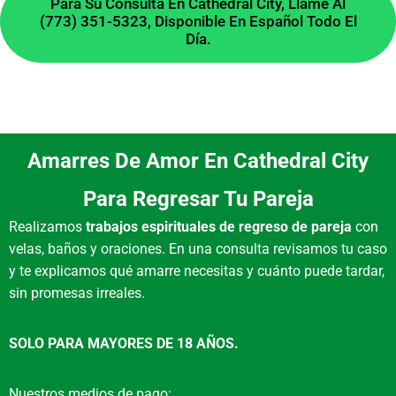
Para Su Consulta En Cathedral City, Llame Al
(773) 351-5323, Disponible En Español Todo El
¿Cuál es la diferencia entre
Día.
un hechizo y un ritual?
Un hechizo es una acción específica con un
objetivo claro, mientras que un ritual es una
Amarres De Amor En Cathedral City
ceremonia más estructurada que incluye varios
Para Regresar Tu Pareja
pasos, símbolos y una intención profunda para
generar un cambio duradero.
Realizamos
trabajos espirituales de regreso de pareja
con
¿Realizan lecturas de cartas
velas, baños y oraciones. En una consulta revisamos tu caso
y te explicamos qué amarre necesitas y cuánto puede tardar,
en Cathedral City, CA?
sin promesas irreales.
SOLO PARA MAYORES DE 18 AÑOS.
Sí, realizamos consultas espirituales con
diversos oráculos y barajas para residentes del
área de Cathedral City. Es un servicio privado
Nuestros medios de pago: