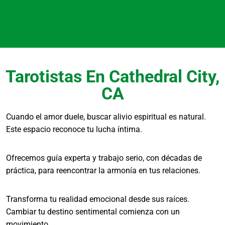
Para clientes de Cathedral City y alrededores,
disponemos de artículos como velas
preparadas, sales rituales, jabones esotéricos y
figuras de santos. Estos elementos se usan
Tarotistas En Cathedral City,
para crear escudos energéticos en el hogar.
CA
¿Qué señales indican un
bloqueo energético?
Cuando el amor duele, buscar alivio espiritual es natural.
Este espacio reconoce tu lucha íntima.
Fatiga constante, mala suerte recurrente,
Ofrecemos guía experta y trabajo serio, con décadas de
pesadillas o sentirte estancado sin razón
práctica, para reencontrar la armonía en tus relaciones.
aparente son indicios comunes. Una evaluación
espiritual puede ayudar a identificar y abordar
Transforma tu realidad emocional desde sus raíces.
estas energías bloqueadas.
Cambiar tu destino sentimental comienza con un
¿Hacen trabajos de
movimiento.